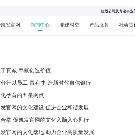
控股公司及寄递事业
于凯发官网
新闻中心
党建时空
产品服务
社会责
于真诚 奉献创造价值
分行以员工“富有”打造新时代自信银行
文化孕育的五星网点
凯发官网的文化建设 促进企业和谐发展
组合拳 促凯发官网的文化入脑入心见行
凯发官网的文化落地 助力企业高质量发展