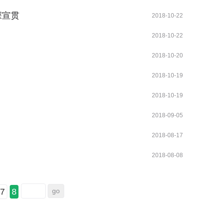
深宣贯
2018-10-22
2018-10-22
2018-10-20
2018-10-19
2018-10-19
2018-09-05
2018-08-17
2018-08-08
7
8