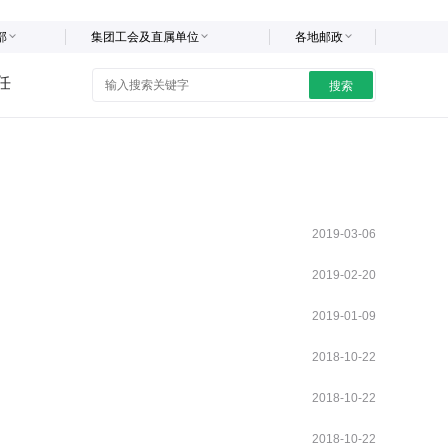
部
集团工会及直属单位
各地邮政
任
搜索
2019-03-06
2019-02-20
2019-01-09
2018-10-22
2018-10-22
2018-10-22