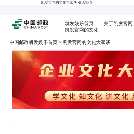
凯发官网的文化大家谈 -凯发娱乐
凯发娱乐首页
关于凯发官网
凯发官网的文化
中国邮政凯发娱乐首页
>
凯发官网的文化大家谈