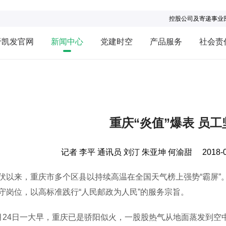
控股公司及寄递事业
于凯发官网
新闻中心
党建时空
产品服务
社会责
重庆“炎值”爆表 员
记者 李平 通讯员 刘汀 朱亚坤 何渝甜
2018-
来，重庆市多个区县以持续高温在全国天气榜上强势“霸屏”。
守岗位，以高标准践行“人民邮政为人民”的服务宗旨。
4日一大早，重庆已是骄阳似火，一股股热气从地面蒸发到空中