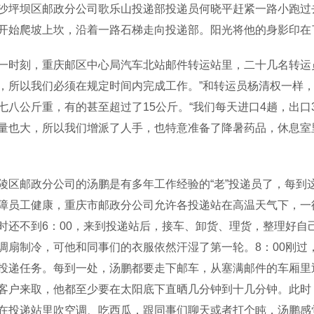
沙坪坝区邮政分公司歌乐山投递部投递员何晓平赶紧一路小跑过
开始爬坡上坎，沿着一路石梯走向投递部。阳光将他的身影印在
刻，重庆邮区中心局汽车北站邮件转运站里，二十几名转运员
，所以我们必须在规定时间内完成工作。”和转运员杨清权一样
七八公斤重，有的甚至超过了15公斤。“我们每天进口4趟，出
量也大，所以我们增派了人手，也特意准备了降暑药品，休息室
邮政分公司的汤鹏是有多年工作经验的“老”投递员了，每到
障员工健康，重庆市邮政分公司允许各投递站在高温天气下，一律
时还不到6：00，来到投递站后，接车、卸货、理货，整理好自
调扇制冷，可他和同事们的衣服依然汗湿了第一轮。8：00刚过
投递任务。每到一处，汤鹏都要走下邮车，从塞满邮件的车厢里
客户来取，他都至少要在太阳底下直晒几分钟到十几分钟。此时
在投递站里吹空调、吃西瓜，跟同事们聊天或者打个盹，汤鹏感觉