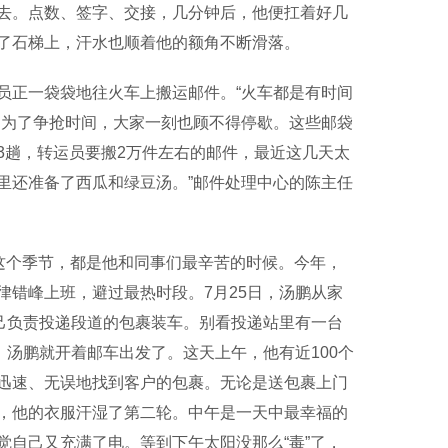
去。点数、签字、交接，几分钟后，他便扛着好几
了石梯上，汗水也顺着他的额角不断滑落。
正一袋袋地往火车上搬运邮件。“火车都是有时间
，为了争抢时间，大家一刻也顾不得停歇。这些邮袋
口3趟，转运员要搬2万件左右的邮件，最近这几天太
里还准备了西瓜和绿豆汤。”邮件处理中心的陈主任
这个季节，都是他和同事们最辛苦的时候。今年，
错峰上班，避过最热时段。7月25日，汤鹏从家
己负责投递段道的包裹装车。别看投递站里有一台
，汤鹏就开着邮车出发了。这天上午，他有近100个
迅速、无误地找到客户的包裹。无论是送包裹上门
，他的衣服汗湿了第二轮。中午是一天中最幸福的
自己又充满了电。等到下午太阳没那么“毒”了，