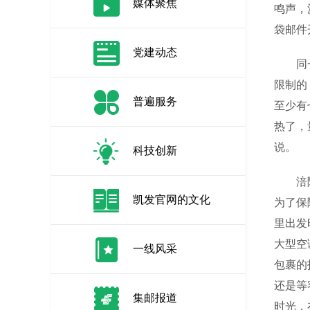
媒体聚焦
鸣声，
袋邮件
党建动态
同一时
限制的
普遍服务
至少有
热了，
说。
科技创新
涪陵区
凯发官网的文化
为了保
里出发
大型空
一线风采
包裹的
还是等
集邮报道
时光，