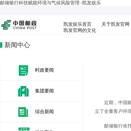
邮储银行科技赋能环境与气候风险管理 -凯发娱乐
凯发娱乐首页
关于凯发官网
凯发官网的文化
新闻中心
时政要闻
集团要闻
近期，中国邮政
立了全量客户环
综合新闻
邮储银行依托动