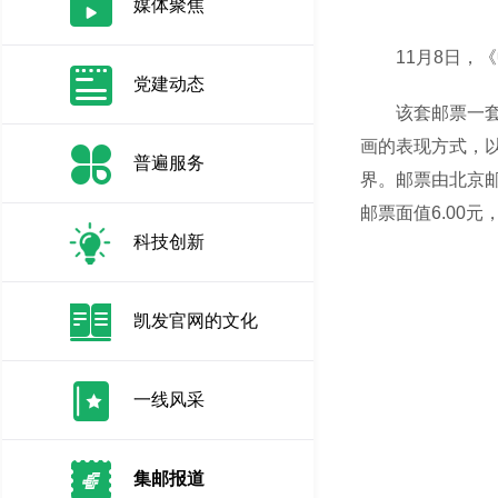
媒体聚焦
11月8日，《
党建动态
该套邮票一套5
画的表现方式，
普遍服务
界。邮票由北京
邮票面值6.00元
科技创新
凯发官网的文化
一线风采
集邮报道