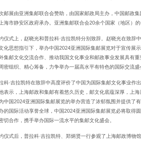
展由亚洲集邮联合会赞助，由国家邮政局主办，中国邮政集团
上海市静安区政府承办。亚洲集邮联合会20余个国家（地区）的
式上，赵晓光和普拉科·吉拉凯特分别致辞。赵晓光在致辞中表示
文化思想指引下，举办中国2024亚洲国际集邮展览对于宣传展
外集邮文化交流合作、推动我国文化事业和邮政事业发展具有重
周密组织、精心筹备，力争举办一届高水平有特色的国际交流盛
·吉拉凯特在致辞中高度评价了中国为国际集邮文化事业作出
他表示，上海邮政和集邮有着悠久历史，邮文化底蕴深厚，上海
为中国2024亚洲国际集邮展览的举办营造了浓郁氛围并提供了
办的国际活动享誉全球，中国2024亚洲国际集邮展览必将取得
密切合作，携手举办国际一流水平的集邮文化盛会。
式后，普拉科·吉拉凯特、郑炳贤一行参观了上海邮政博物馆。