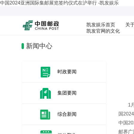
中国2024亚洲国际集邮展览签约仪式在沪举行 -凯发娱乐
凯发娱乐首页
关
凯发官网的文化
新闻中心
时政要闻
集团要闻
1月4
国20
综合新闻
中国2
邮界广