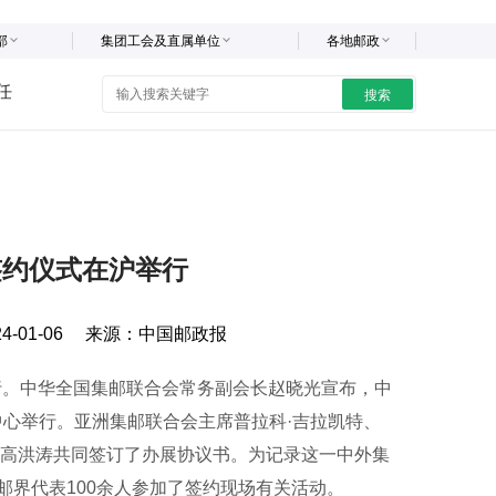
部
集团工会及直属单位
各地邮政
任
搜索
签约仪式在沪举行
4-01-06
来源：
中国邮政报
行。中华全国集邮联合会常务副会长赵晓光宣布，中
展览中心举行。亚洲集邮联合会主席普拉科·吉拉凯特、
长高洪涛共同签订了办展协议书。为记录这一中外集
界代表100余人参加了签约现场有关活动。