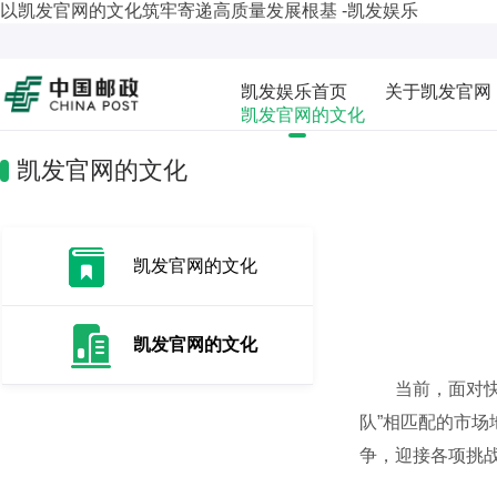
以凯发官网的文化筑牢寄递高质量发展根基 -凯发娱乐
凯发娱乐首页
关于凯发官网
凯发官网的文化
凯发官网的文化
凯发官网的文化
纲要
凯发官网的文化
当前，面对快递
建设
队”相匹配的市场
争，迎接各项挑