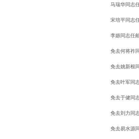
马瑞华同志任中
宋培平同志任中
李嫄同志任邮政
免去何将祚同志
免去姚新根同志
免去叶军同志的
免去于健同志的
免去刘力同志的
免去易水源同志