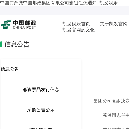
中国共产党中国邮政集团有限公司党组任免通知 -凯发娱乐
凯发娱乐首页
关于凯发官网
凯发官网的文化
信息公告
信息公告
邮资票品发行信息
集团公司党组决
采购公告公示
苏健同志任中国