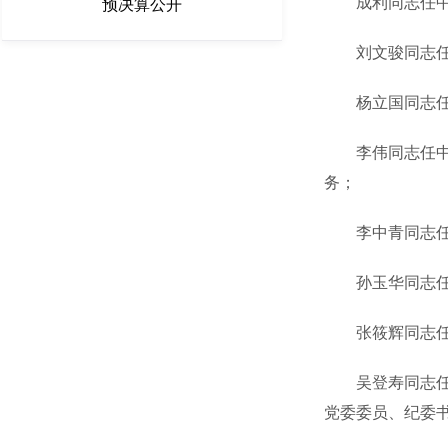
成利同志任中国
预决算公开
刘文骏同志任中
杨立国同志任中
李伟同志任中国
务；
李中青同志任中
孙玉华同志任中
张筱辉同志任中
吴登寿同志任中
党委委员、纪委