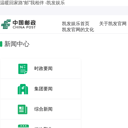
温暖回家路“邮”我相伴 -凯发娱乐
凯发娱乐首页
关于凯发官网
凯发官网的文化
新闻中心
时政要闻
集团要闻
综合新闻