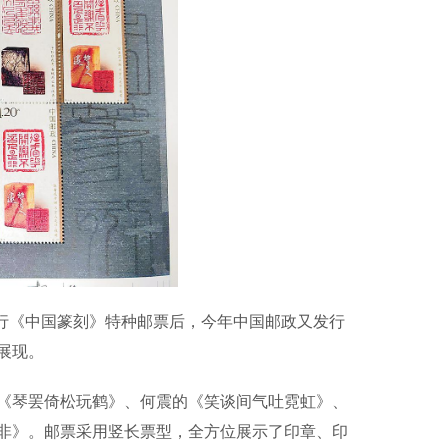
行《中国篆刻》特种邮票后，今年中国邮政又发行
展现。
琴罢倚松玩鹤》、何震的《笑谈间气吐霓虹》、
非》。邮票采用竖长票型，全方位展示了印章、印