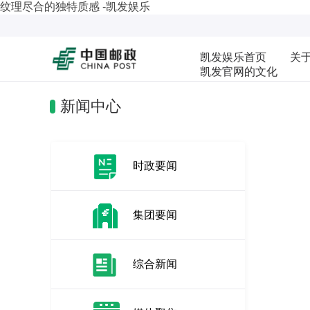
纹理尽合的独特质感 -凯发娱乐
凯发娱乐首页
关
凯发官网的文化
新闻中心
时政要闻
集团要闻
综合新闻