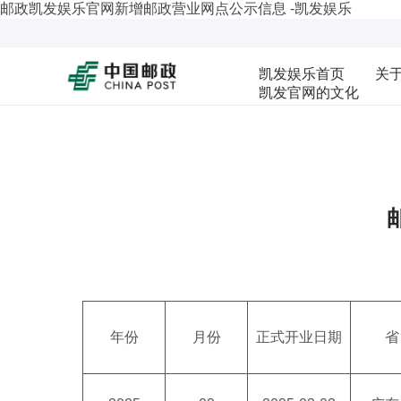
邮政凯发娱乐官网新增邮政营业网点公示信息 -凯发娱乐
凯发娱乐首页
关
凯发官网的文化
年份
月份
正式开业日期
省