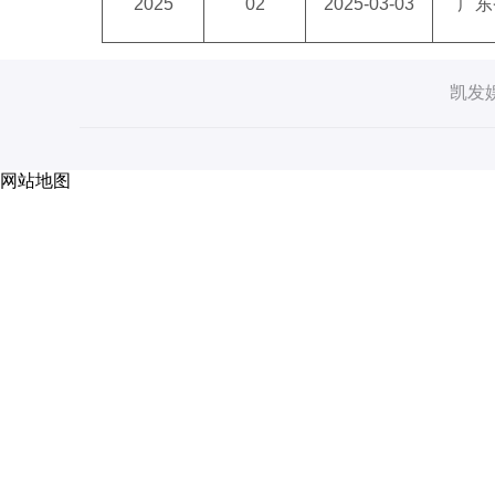
2025
02
2025-03-03
广东
凯发
网站地图