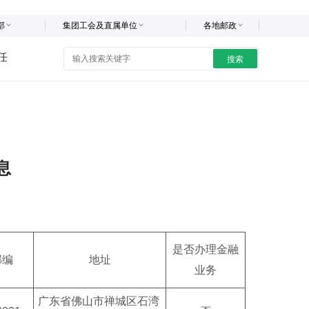
部
集团工会及直属单位
各地邮政
任
搜索
息
是否办理金融
邮编
地址
业务
广东省佛山市禅城区石湾