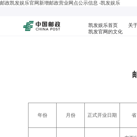
邮政凯发娱乐官网新增邮政营业网点公示信息 -凯发娱乐
凯发娱乐首页
关
凯发官网的文化
年份
月份
正式开业日期
省