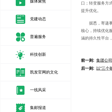
媒体聚焦
口；转变服务方
提升优化。
党建动态
据悉，寄递事业
核心，持续优化
普遍服务
涵的持久性平台
科技创新
前一则:
集团公司
后一则:
以“三个
凯发官网的文化
一线风采
集邮报道