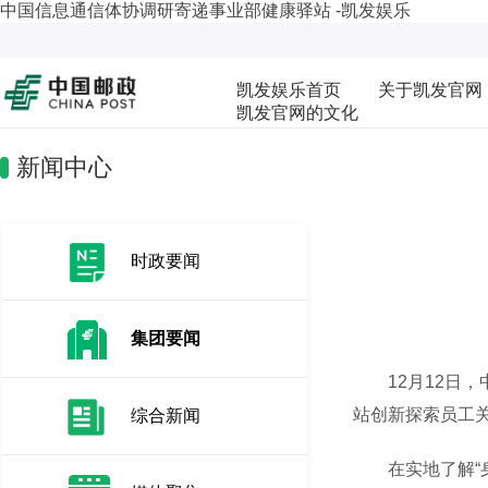
中国信息通信体协调研寄递事业部健康驿站 -凯发娱乐
凯发娱乐首页
关于凯发官网
凯发官网的文化
新闻中心
时政要闻
集团要闻
12月12日，
站创新探索员工
综合新闻
在实地了解“身