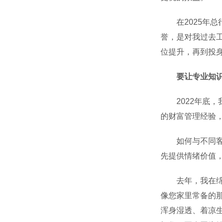
在2025年总
誉，是对我过去
位提升，再到投
要让专业知识
2022年底，
的财富管理经验
如何与不同客户
先提供情绪价值，
去年，我在绵阳
像您家里常备的
浑身湿透、着凉