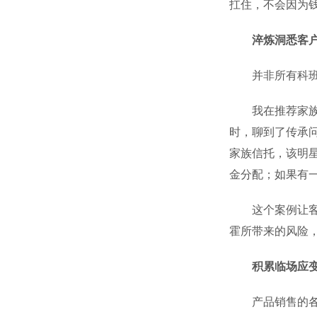
扛住，不会因为
淬炼洞悉客户
并非所有科班出
我在推荐家族信
时，聊到了传承
家族信托，该明
金分配；如果有一
这个案例让客户
霍所带来的风险，
积累临场应变
产品销售的各个