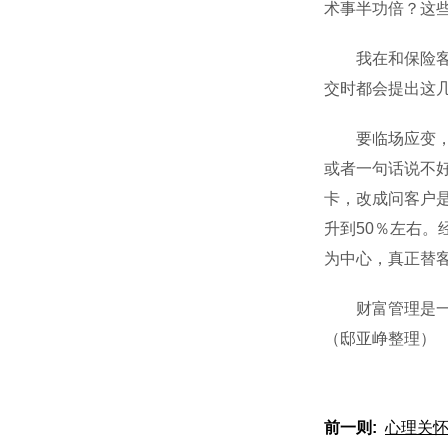
术事半功倍？这些
我在和保险客户
交时都会提出这几
要临场应变，仅
或者一句话说不
卡，改成问客户
升到50％左右
为中心，真正替
财富管理是一场
（邸亚峥整理）
前一则:
心理关怀