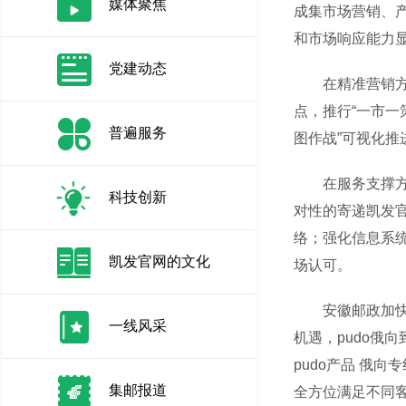
媒体聚焦
成集市场营销、
和市场响应能力
党建动态
在精准营销方面
点，推行“一市一
普遍服务
图作战”可视化
在服务支撑方面
科技创新
对性的寄递凯发
络；强化信息系
凯发官网的文化
场认可。
安徽邮政加快推
一线风采
机遇，pudo俄
pudo产品 俄
集邮报道
全方位满足不同