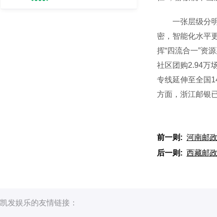
一张层级分明、
密，智能化水平
挥“四流合一”资
社区团购2.94
专线延伸至全国1
方面，浙江邮银已
前一则:
河南邮
后一则:
西藏邮
凯发娱乐的友情链接：