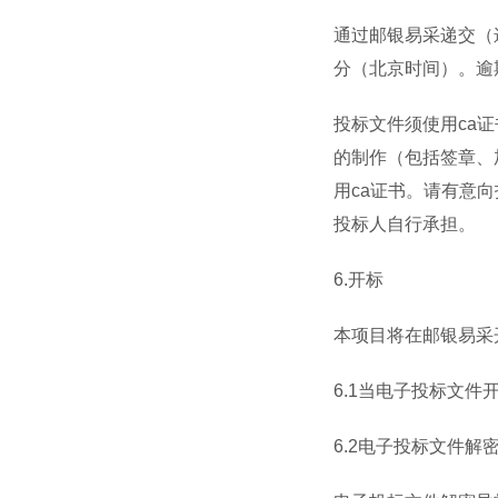
通过邮银易采递交（
分（北京时间）。
逾
投标文件须使用
ca
证
的制作（包括签章、
用
ca
证书。请有意向
投标人自行承担。
6.
开标
本项目将在邮银易采
6.1
当电子投标文件
6.2
电子投标文件解