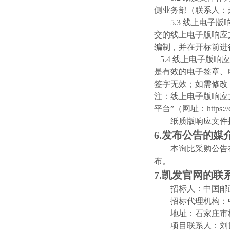
侧业务部（联系人：赵工
5.3 线上电子版
交的线上电子版响应
编制，并在开标前进
5.4 线上电子
是有效的电子签章、
签字无效；如需修改
注：线上电子版响应
平台”（网址：https:
纸质版响应文件
6.发布公告的媒
本询比采购公告
布。
7.凯发官网的联
招标人：中国邮
招标代理机构：
地址：石家庄市
项目联系人：刘