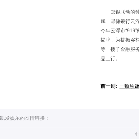
邮银联动的独特
赋，邮储银行云浮
今年云浮市“91
揭牌，为提振乡
等一揽子金融服
品上行。
前一则:
一顿热
凯发娱乐的友情链接：
中