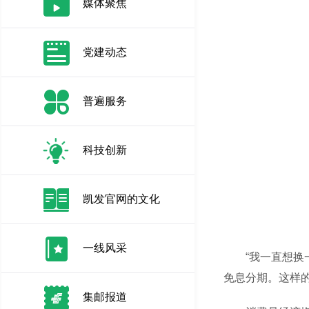
媒体聚焦
党建动态
普遍服务
科技创新
凯发官网的文化
一线风采
“我一直想换一
免息分期。这样
集邮报道