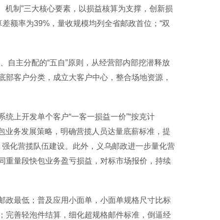
、机制”三大核心要素，以损益核算为支撑，创新损
结算差额率为39%，量收规模均列全省邮政首位；“双
自主分配的“五自”原则，从经营部内部挖潜释放
底部客户分类，成立大客户中心，整合场地资源，
上开发单个客户“一客一损益一价”“按克计
快包业务发展策略，明确营揽人员达量底薪标准，提
标，强化营揽队伍建设。此外，义乌邮政进一步量化营
同重量段快包业务盈亏损益，对标市场报价，持续
邮政最低；普及应用小面单，小面单规格尺寸比标
/天；完善轻泡件结算，细化超规格邮件标准，倒逼经