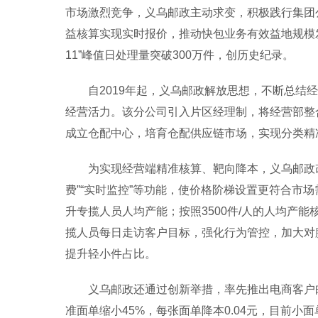
市场激烈竞争，义乌邮政主动求变，积极践行集团公
益核算实现实时报价，推动快包业务有效益地规模发展
11”峰值日处理量突破300万件，创历史纪录。
自2019年起，义乌邮政解放思想，不断总结经
经营活力。该分公司引入片区经理制，将经营部整
成立仓配中心，培育仓配供应链市场，实现分类精
为实现经营端精准核算、靶向降本，义乌邮政改变
费”“实时监控”等功能，使价格阶梯设置更符合
升专揽人员人均产能；按照3500件/人的人均产
揽人员每日走访客户目标，强化行为管控，加大对
提升轻小件占比。
义乌邮政还通过创新举措，率先推出电商客户邮
准面单缩小45%，每张面单降本0.04元，目前小