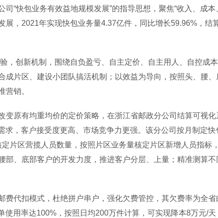
司“快包业务有效益地规模发展”的指导思想，聚焦“收入、成本
，2021年实现快包业务量4.37亿件，同比增长59.96%，
验，创新机制，围绕自负盈亏、自主定价、自主用人、自控成本、
合成片区、建设小团队搞活机制；以效益为导向，按照头、腰、
准营销。
原有均重均价的定价策略，在浙江省邮政分公司结算可视化系统
市场需求，客户接受度更高、市场竞争力更强。该分公司按月制定
能核定片区营揽人员数量，按照片区业务量核定片区新增人员指
腰部、底部客户的开发力度，推进客户分层、上量；精准测算不
费代扣模式，杜绝拼户串户，强化欠费管控，其欠费率为全省
面单使用率达100%，按照日均200万件计算，可实现降本8万元