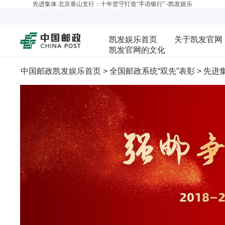
先进集体 北京香山支行：十年坚守打造“手语银行” -凯发娱乐
凯发娱乐首页
关于凯发官网
凯发官网的文化
中国邮政凯发娱乐首页
>
全国邮政系统“双先”表彰
>
先进集