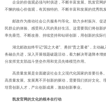
企业的价值观必须与时俱进，不断丰富发展。凯发官网的文
不懈的核心价值观，有其独特的、不断丰富和发展的优秀凯
邮政作为推动社会公共服务均等化、助力乡村振兴、促进城
民群众的体验、感受和人民的美好生活。这需要我们将创新
率先垂范、不断改善、持续坚持和钻研创新，用创新的实际
湖北邮政始终牢记“国之大者”、勇担“责之重者”，主动融
务融合共进，深入开展领题破题活动，着力解决寄递降本增效
分发挥党支部战斗堡垒作用和党员先锋模范作用。
高质量发展是全面建设社会主义现代化国家的首要任务。当
高质量发展。发展离不开创新的驱动，需要我们抓好文化、
培育创新人才，产出创新成果，激励创新事业。
凯发官网的文化的根本在行动