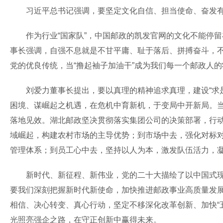
习近平总书记强调，要坚定文化自信、担当使命、奋发有
作为行业“国家队”，中国邮政的凯发官网的文化不能停留
事长强调，自强不息就是不甘平庸、耻于落后、拼搏奋斗，
党的优良传统，当“撸起袖子加油干”成为我们每一个邮政人
刘爱力董事长提出，要以真理的精神追求真理，建设“求是
困境、谋崛起之机遇，在危机中育新机，于变局中开新局。当
落地见效。湖北邮政坚决贯彻落实集团公司的决策部署，行动
域崛起，构建农村市场的主导优势；到市场中去，强化对标
管理体系；到员工心中去，坚持以人为本，激发队伍活力，
新时代、新征程、新伟业，党的二十大描绘了以中国式现代
要我们深刻把握新时代新使命，加快推进邮政事业高质量发
相信、决心转变、真心行动，坚定不移深化改革创新、加快“
光照亮强企之路，在守正创新中赢得未来。