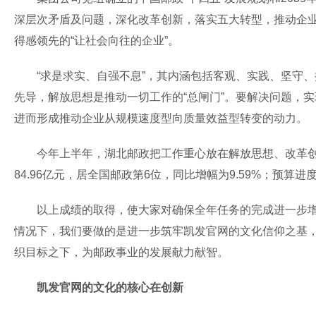
深层次矛盾及问题，深化改革创新，落实五大转型，推动企
得感领先的“让社会向往的企业”。
“求是求实、自强不息”，其内涵包括客观、实践、坚守、
先导，解放思想是推动一切工作的“总闸门”。要解决问题，
进而形成推动企业从规模速度型向质量效益型转变的动力。
今年上半年，湖北邮政把工作重心放在解放思想、改革创新和加
84.96亿元，居全国邮政第6位，同比增幅为9.59%；预
以上成绩的取得，使大家对确保全年任务的完成进一步增强
情况下，我们要做的是进一步筑牢凯发官网的文化信仰之基
织目标之下，为邮政事业的发展献力献智。
凯发官网的文化的核心在创新