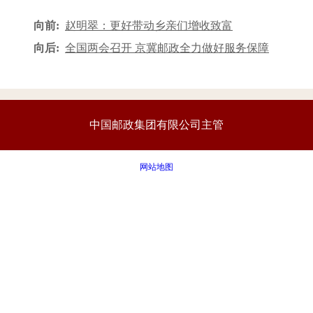
向前:
赵明翠：更好带动乡亲们增收致富
向后:
全国两会召开 京冀邮政全力做好服务保障
中国邮政集团有限公司主管
网站地图