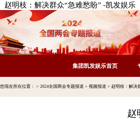
赵明枝：解决群众“急难愁盼” -凯发娱乐
集团凯发娱乐首页
您现在所在位置：
>
2024全国两会专题报道
>
视频报道
>
赵明枝：解决群
赵