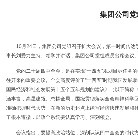
集团公司党
10月24日，集团公司党组召开扩大会议，第一时间传达
事长刘爱力主持、领学并讲话，集团公司党组成员出席会议
党的二十届四中全会，是在实现“十四五”规划目标任务的
往开来的重要会议。全会高度评价了“十四五”时期我国发展
国民经济和社会发展第十五个五年规划的建议》（以下简称
涵丰富，高屋建瓴、总揽全局，围绕贯彻落实全会精神科学
准确把握时代大势，在新的历史起点上续写经济快速发展和
了根本遵循，邮政全系统要认真学习、深刻领会。
会议指出，要提高政治站位，深刻认识四中全会的时代方位和