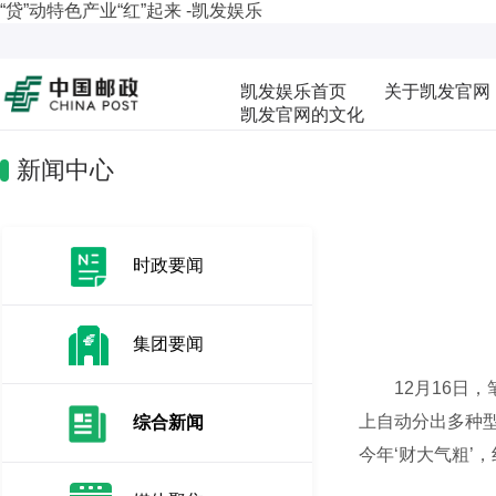
“贷”动特色产业“红”起来 -凯发娱乐
凯发娱乐首页
关于凯发官网
凯发官网的文化
新闻中心
时政要闻
集团要闻
12月16日，
上自动分出多种
综合新闻
今年‘财大气粗’